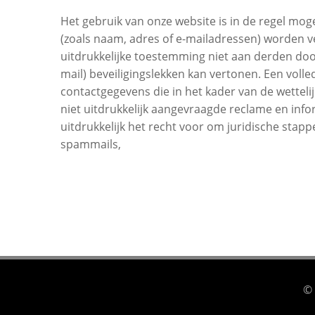
Het gebruik van onze website is in de regel mo
(zoals naam, adres of e-mailadressen) worden ve
uitdrukkelijke toestemming niet aan derden doo
mail) beveiligingslekken kan vertonen. Een vol
contactgegevens die in het kader van de wettel
niet uitdrukkelijk aangevraagde reclame en info
uitdrukkelijk het recht voor om juridische sta
spammails,
© 