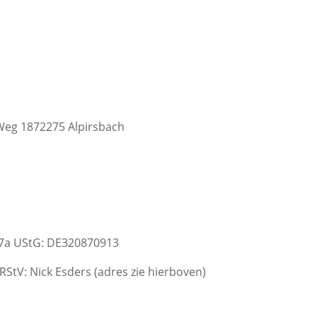
Weg 1872275 Alpirsbach
27a UStG: DE320870913
RStV: Nick Esders (adres zie hierboven)