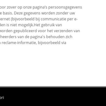
 Voor zover op onze pagina’s persoonsgegevens
lige basis. Deze gegevens worden zonder uw
ernet (bijvoorbeeld bij communicatie per e-
n is niet mogelijk.Het gebruik van
n worden gepubliceerd voor het verzenden van
beheerders van de pagina's behouden zich
 reclame-informatie, bijvoorbeeld via
bri