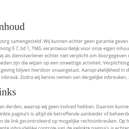
inhoud
zorg samengesteld. Wij kunnen echter geen garantie geven vo
omstig § 7, lid 1, TMG verantwoordelijk voor onze eigen inh
wij als dienstverlener echter niet verplicht om doorgegeven
en zijn die wijzen op een onwettige activiteit. Verplichtin
eving blijven hierdoor onaangetast. Aansprakelijkheid in di
nbreuk. Zodra wij kennis nemen van dergelijke inbreuken, z
inks
van derden, waarop wij geen invloed hebben. Daarom kunne
nkte pagina’s is altijd de betreffende aanbieder of beheerde
an de link gecontroleerd op mogelijke rechtsinbreuken. Op 
e inhoudelijke controle van de gelinkte pagina's is echter